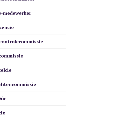
S-medewerker
uencie
controlecommissie
commissie
elcie
chtencommissie
Dûc
cie