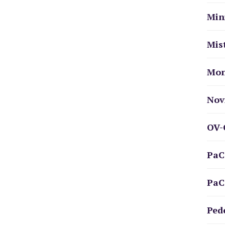
Min
Mis
Mon
Nov
OV-
PaC
PaC
Ped