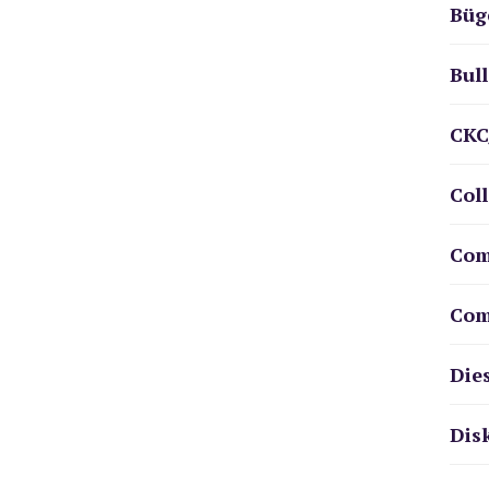
Büg
Bul
CKC
Col
Com
Com
Die
Dis