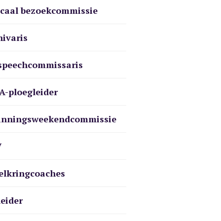
caal bezoekcommissie
hivaris
speechcommissaris
A-ploegleider
inningsweekendcommissie
V
belkringcoaches
leider