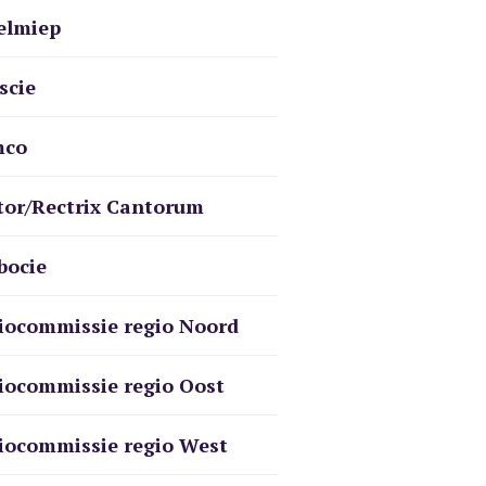
elmiep
scie
mco
tor/Rectrix Cantorum
bocie
iocommissie regio Noord
iocommissie regio Oost
iocommissie regio West