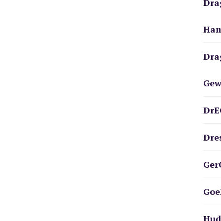
Dra
Ham
Dra
Gew
DrE
Dre
Ger
Goe
Hud