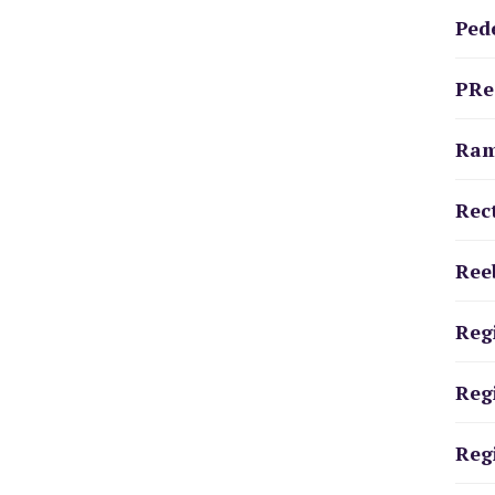
Ped
PRe
Ra
Rec
Ree
Reg
Reg
Reg