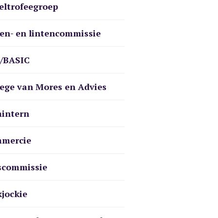
eltrofeegroep
len- en lintencommissie
/BASIC
lege van Mores en Advies
intern
mercie
scommissie
kjockie