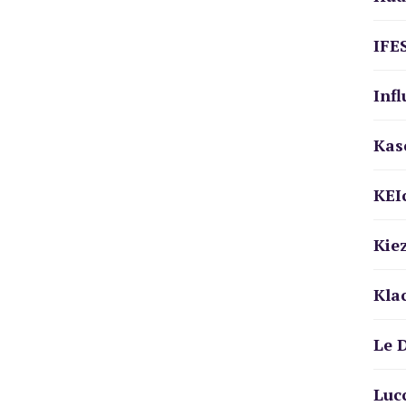
IFE
Infl
Kas
KEI
Kiez
Kla
Le 
Luc