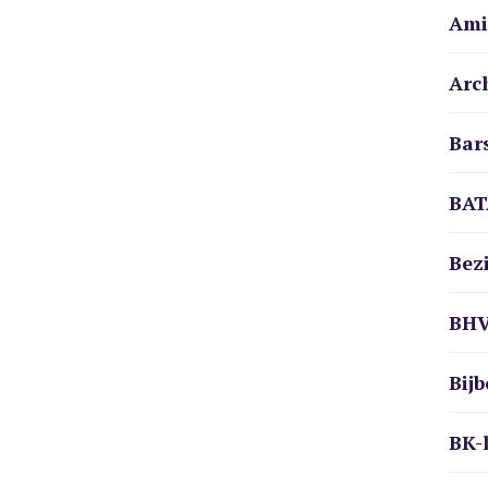
Ami
Arc
Bar
BAT
Bez
BH
Bij
BK-