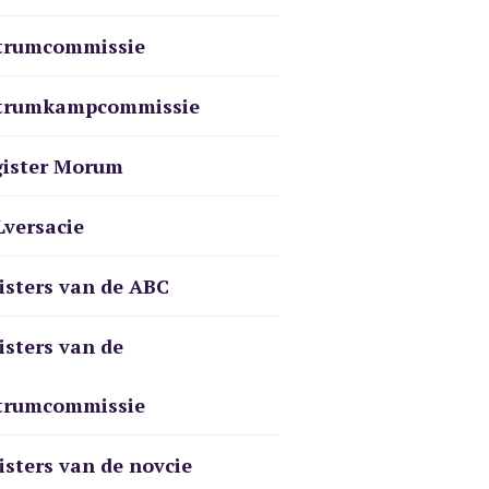
trumcommissie
trumkampcommissie
ister Morum
versacie
isters van de ABC
isters van de
trumcommissie
isters van de novcie