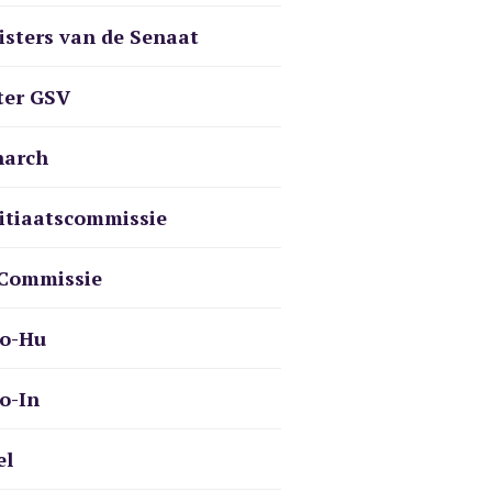
isters van de Senaat
ter GSV
arch
itiaatscommissie
Commissie
o-Hu
o-In
el