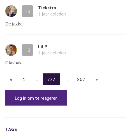
Tiekstra
+0
1 jaar geleden
De jakka
Lil P
+0
1 jaar geleden
Glasbak
«
1
...
722
...
802
»
Log in om te reageren
TAGS