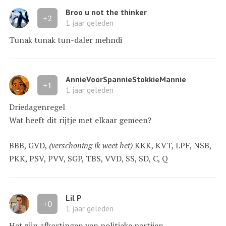
Broo u not the thinker
+2
1 jaar geleden
Tunak tunak tun-daler mehndi
AnnieVoorSpannieStokkieMannie
+1
1 jaar geleden
Driedagenregel
Wat heeft dit rijtje met elkaar gemeen?
BBB, GVD,
(verschoning ik weet het)
KKK, KVT, LPF, NSB,
PKK, PSV, PVV, SGP, TBS, VVD, SS, SD, C, Q
Lil P
+0
1 jaar geleden
Het zijn afkortingen van politieke partijen