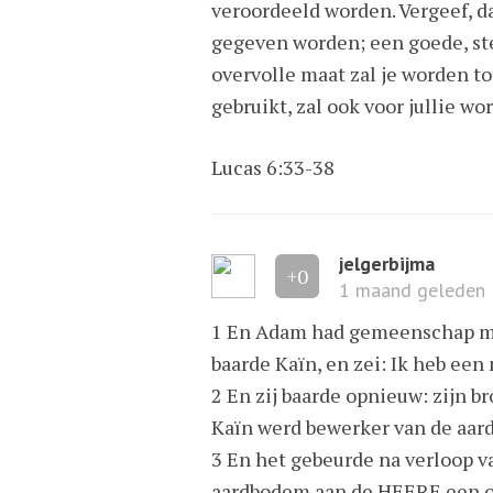
veroordeeld worden. Vergeef, da
gegeven worden; een goede, st
overvolle maat zal je worden t
gebruikt, zal ook voor jullie wo
Lucas 6:33-38
jelgerbijma
+0
1 maand geleden
1 En Adam had gemeenschap met
baarde Kaïn, en zei: Ik heb ee
2 En zij baarde opnieuw: zijn b
Kaïn werd bewerker van de aar
3 En het gebeurde na verloop v
aardbodem aan de HEERE een of