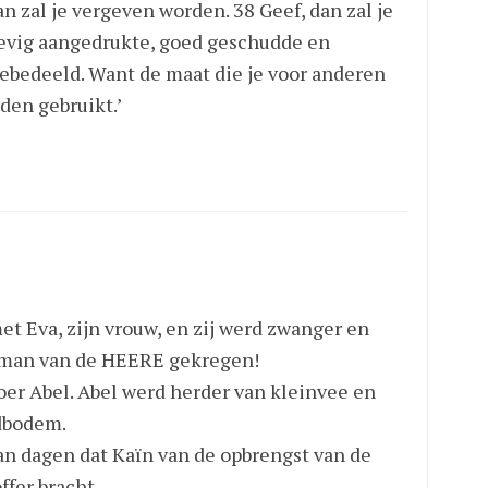
n zal je vergeven worden. 38 Geef, dan zal je
evig aangedrukte, goed geschudde en
oebedeeld. Want de maat die je voor anderen
rden gebruikt.’
 Eva, zijn vrouw, en zij werd zwanger en
n man van de HEERE gekregen!
roer Abel. Abel werd herder van kleinvee en
dbodem.
an dagen dat Kaïn van de opbrengst van de
fer bracht.